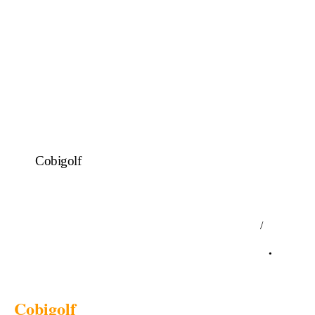
Cobigolf
DER TREFF TREFF
/
HIER TRIFFT MAN (SICH) ..
.
Cobigolf