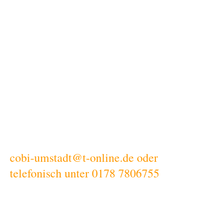
Ihr wollt mit einer Gruppe
vorbeikommen?
Dann setzt euch mit uns in Verbindung... Wir öffnen
für große
Gruppen (ab 15 Personen) auch gerne außerhalb der
Öffnungzeiten
cobi-umstadt@t-online.de oder
telefonisch unter 0178 7806755